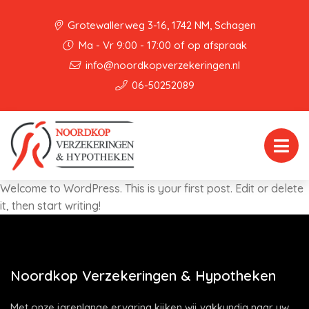
Grotewallerweg 3-16, 1742 NM, Schagen
Ma - Vr 9:00 - 17:00 of op afspraak
info@noordkopverzekeringen.nl
06-50252089
Welcome to WordPress. This is your first post. Edit or delete
it, then start writing!
Noordkop Verzekeringen & Hypotheken
Met onze jarenlange ervaring kijken wij vakkundig naar uw