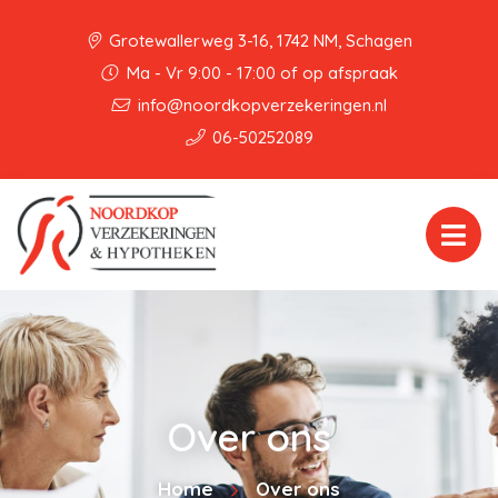
Grotewallerweg 3-16, 1742 NM, Schagen
Ma - Vr 9:00 - 17:00 of op afspraak
info@noordkopverzekeringen.nl
06-50252089
Over ons
Home
Over ons