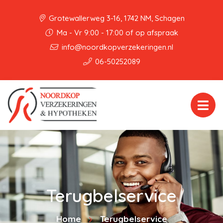
Grotewallerweg 3-16, 1742 NM, Schagen
Ma - Vr 9:00 - 17:00 of op afspraak
info@noordkopverzekeringen.nl
06-50252089
Terugbelservice
Home
Terugbelservice