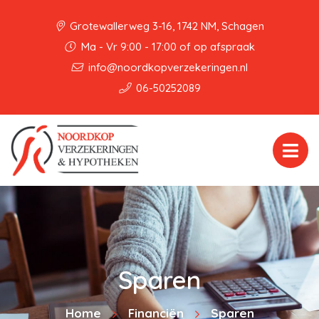
Grotewallerweg 3-16, 1742 NM, Schagen
Ma - Vr 9:00 - 17:00 of op afspraak
info@noordkopverzekeringen.nl
06-50252089
Sparen
Home
Financiën
Sparen