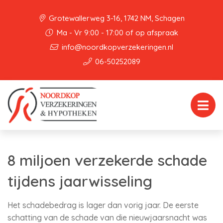
Grotewallerweg 3-16, 1742 NM, Schagen
Ma - Vr 9:00 - 17:00 of op afspraak
info@noordkopverzekeringen.nl
06-50252089
8 miljoen verzekerde schade
tijdens jaarwisseling
Het schadebedrag is lager dan vorig jaar. De eerste
schatting van de schade van die nieuwjaarsnacht was