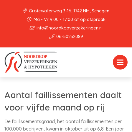
Grotewallerweg 3-16, 1742 NM, Schagen
Ma - Vr 9:00 - 17:00 of op afspraak
info@noordkopverzekeringen.nl
06-50252089
Aantal faillissementen daalt
voor vijfde maand op rij
De faillissementsgraad, het aantal faillissementen per
100.000 bedrijven, kwam in oktober uit op 6,8. Een jaar