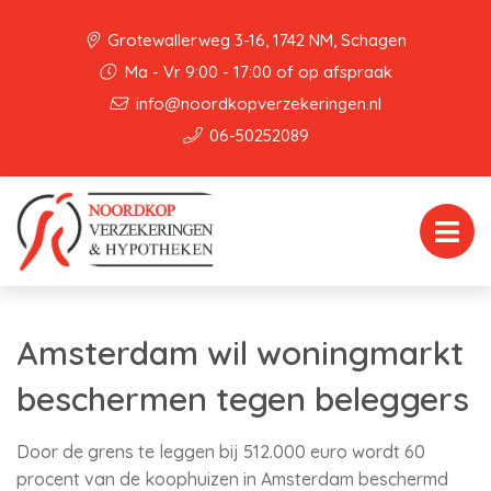
Grotewallerweg 3-16, 1742 NM, Schagen
Ma - Vr 9:00 - 17:00 of op afspraak
info@noordkopverzekeringen.nl
06-50252089
Amsterdam wil woningmarkt
beschermen tegen beleggers
Door de grens te leggen bij 512.000 euro wordt 60
procent van de koophuizen in Amsterdam beschermd