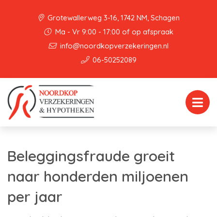
Grotewallerweg 3-16, 1742 NM, Schagen
Ma - Vr 9:00 - 17:00 of op afspraak
info@noordkopverzekeringen.nl
06-50252089
Beleggingsfraude groeit
naar honderden miljoenen
per jaar