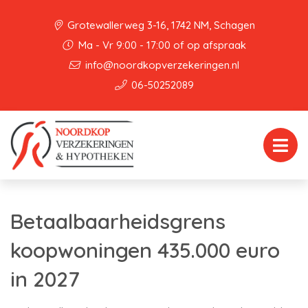
Grotewallerweg 3-16, 1742 NM, Schagen
Ma - Vr 9:00 - 17:00 of op afspraak
info@noordkopverzekeringen.nl
06-50252089
Betaalbaarheidsgrens
koopwoningen 435.000 euro
in 2027