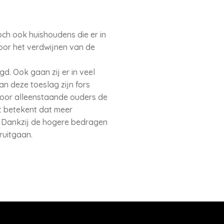
toch ook huishoudens die er in
or het verdwijnen van de
d. Ook gaan zij er in veel
n deze toeslag zijn fors
voor alleenstaande ouders de
t betekent dat meer
. Dankzij de hogere bedragen
ruitgaan.