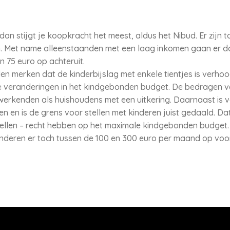
 dan stijgt je koopkracht het meest, aldus het Nibud. Er zijn 
. Met name alleenstaanden met een laag inkomen gaan er do
n 75 euro op achteruit.
n merken dat de kinderbijslag met enkele tientjes is verhoog
e veranderingen in het kindgebonden budget. De bedragen va
erkenden als huishoudens met een uitkering. Daarnaast is 
en is de grens voor stellen met kinderen juist gedaald. Da
tellen – recht hebben op het maximale kindgebonden budget
nderen er toch tussen de 100 en 300 euro per maand op voo