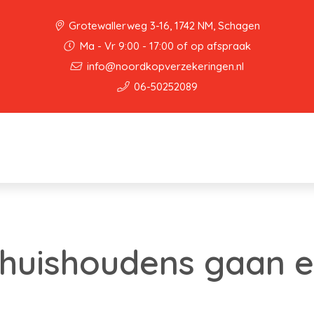
Grotewallerweg 3-16, 1742 NM, Schagen
Ma - Vr 9:00 - 17:00 of op afspraak
info@noordkopverzekeringen.nl
06-50252089
e huishoudens gaan 