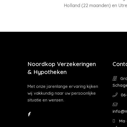
Holland (22 maanden) en Utrec
Noordkop Verzekeringen
Cont
& Hypotheken
Gro
Schag
Met onze jarenlange ervaring kijken
wij vakkundig naar uw persoonlijke
06
situatie en wensen.
info@n
Ma -