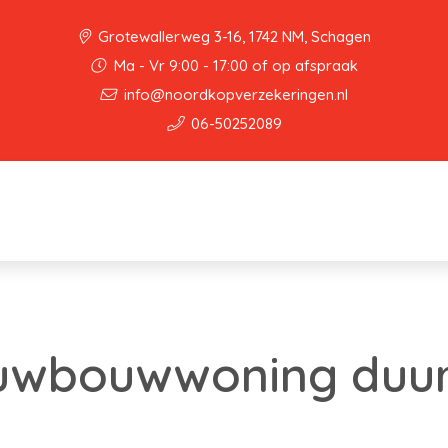
Grotewallerweg 3-16, 1742 NM, Schagen
Ma - Vr 9:00 - 17:00 of op afspraak
info@noordkopverzekeringen.nl
06-50252089
uwbouwwoning duur