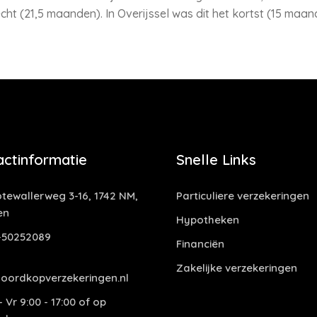
ht (21,5 maanden). In Overijssel was dit het kortst (15 maan
actinformatie
Snelle Links
tewallerweg 3-16, 1742 NM,
Particuliere verzekeringen
en
Hypotheken
-50252089
Financiën
Zakelijke verzekeringen
oordkopverzekeringen.nl
 Vr 9:00 - 17:00 of op