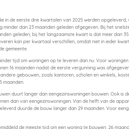
 in de eerste drie kwartalen van 2025 werden opgeleverd, 
g minder dan 23 maanden geleden afgegeven. Bij het snelste
nden geleden, bij het langzaamste kwart is dat meer dan 35
veren kan per kwartaal verschillen, omdat niet in ieder kwa
fde gemeente.
minder tijd om woningen op te leveren dan nu. Voor woningen
innen 16 maanden nadat de eerste vergunning was afgegeven
ndere gebouwen, zoals kantoren, scholen en winkels, kosten
15 maanden.
en duurt langer dan eengezinswoningen bouwen. Ook is d
n dan van eengezinswoningen. Van de helft van de apparte
eleverd duurde de bouw langer dan 29 maanden. Voor eeng
emiddeld de meeste tijd om een woning te bouwen; 26 maand