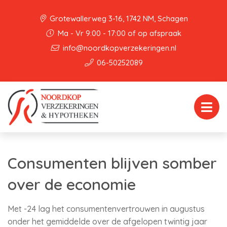
Grotewallerweg 3-16, 1742 NM, Schagen
Ma - Vr 9:00 - 17:00 of op afspraak
info@noordkopverzekeringen.nl
06-50252089
Consumenten blijven somber
over de economie
Met -24 lag het consumentenvertrouwen in augustus
onder het gemiddelde over de afgelopen twintig jaar