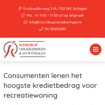
Grotewallerweg 3-16, 1742 NM, Schagen
Ma - Vr 9:00 - 17:00 of op afspraak
info@noordkopverzekeringen.nl
06-50252089
Consumenten lenen het
hoogste kredietbedrag voor
recreatiewoning