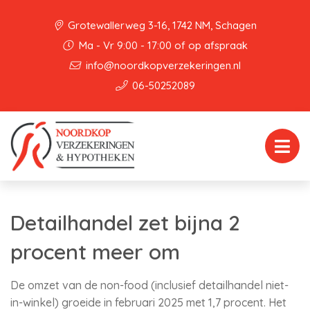
Grotewallerweg 3-16, 1742 NM, Schagen
Ma - Vr 9:00 - 17:00 of op afspraak
info@noordkopverzekeringen.nl
06-50252089
Detailhandel zet bijna 2
procent meer om
De omzet van de non-food (inclusief detailhandel niet-
in-winkel) groeide in februari 2025 met 1,7 procent. Het