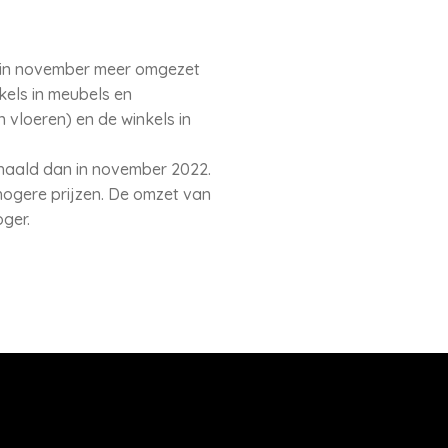
a in november meer omgezet
els in meubels en
n vloeren) en de winkels in
haald dan in november 2022.
hogere prijzen. De omzet van
ger.