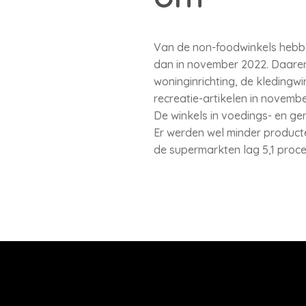
Van de non-foodwinkels hebbe
dan in november 2022. Daaren
woninginrichting, de kledingwin
recreatie-artikelen in novemb
De winkels in voedings- en g
Er werden wel minder product
de supermarkten lag 5,1 proce