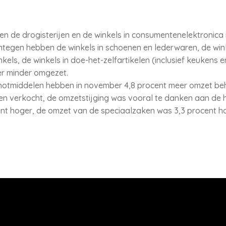
n de drogisterijen en de winkels in consumentenelektronic
tegen hebben de winkels in schoenen en lederwaren, de wink
kels, de winkels in doe-het-zelfartikelen (inclusief keukens e
er minder omgezet.
enotmiddelen hebben in november 4,8 procent meer omzet be
en verkocht, de omzetstijging was vooral te danken aan de 
nt hoger, de omzet van de speciaalzaken was 3,3 procent ho