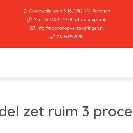
Grotewallerweg 3-16, 1742 NM, Schagen
Ma - Vr 9:00 - 17:00 of op afspraak
info@noordkopverzekeringen.nl
06-50252089
del zet ruim 3 proc