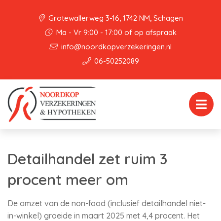
Grotewallerweg 3-16, 1742 NM, Schagen
Ma - Vr 9:00 - 17:00 of op afspraak
info@noordkopverzekeringen.nl
06-50252089
Detailhandel zet ruim 3
procent meer om
De omzet van de non-food (inclusief detailhandel niet-
in-winkel) groeide in maart 2025 met 4,4 procent. Het