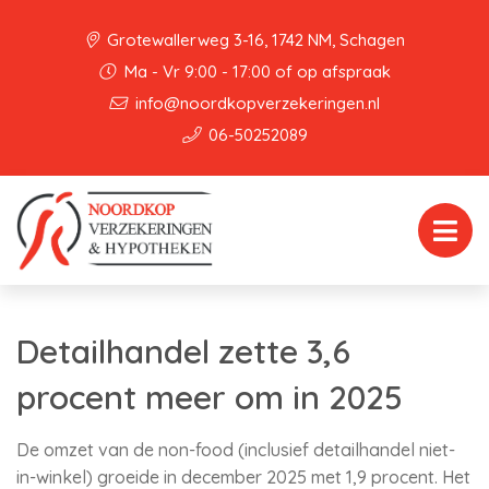
Grotewallerweg 3-16, 1742 NM, Schagen
Ma - Vr 9:00 - 17:00 of op afspraak
info@noordkopverzekeringen.nl
06-50252089
Detailhandel zette 3,6
procent meer om in 2025
De omzet van de non-food (inclusief detailhandel niet-
in-winkel) groeide in december 2025 met 1,9 procent. Het