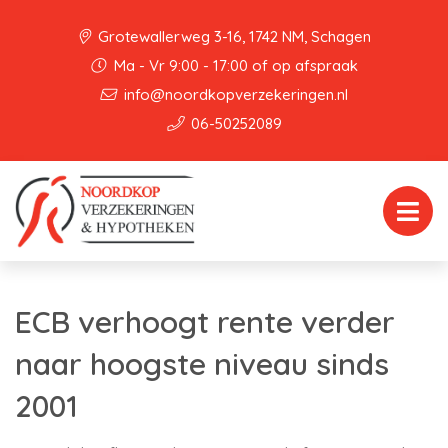
Grotewallerweg 3-16, 1742 NM, Schagen
Ma - Vr 9:00 - 17:00 of op afspraak
info@noordkopverzekeringen.nl
06-50252089
ECB verhoogt rente verder
naar hoogste niveau sinds
2001