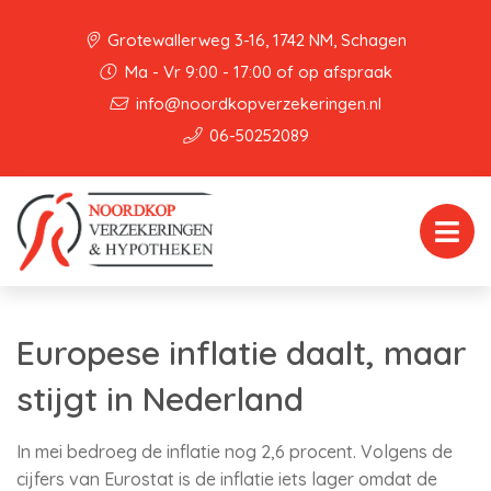
Grotewallerweg 3-16, 1742 NM, Schagen
Ma - Vr 9:00 - 17:00 of op afspraak
info@noordkopverzekeringen.nl
06-50252089
Europese inflatie daalt, maar
stijgt in Nederland
In mei bedroeg de inflatie nog 2,6 procent. Volgens de
cijfers van Eurostat is de inflatie iets lager omdat de