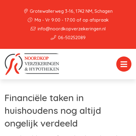
Grotewallerweg 3-16, 1742 NM, Schagen
Ma - Vr 9:00 - 17:00 of op afspraak
info@noordkopverzekeringen.nl
06-50252089
Financiële taken in
huishoudens nog altijd
ongelijk verdeeld