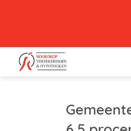
Gemeentel
6,5 proce