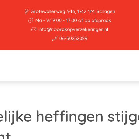
Grotewallerweg 3-16, 1742 NM, Schagen
Ma - Vr 9:00 - 17:00 of op afspraak
info@noordkopverzekeringen.nl
06-50252089
ijke heffingen stij
nt