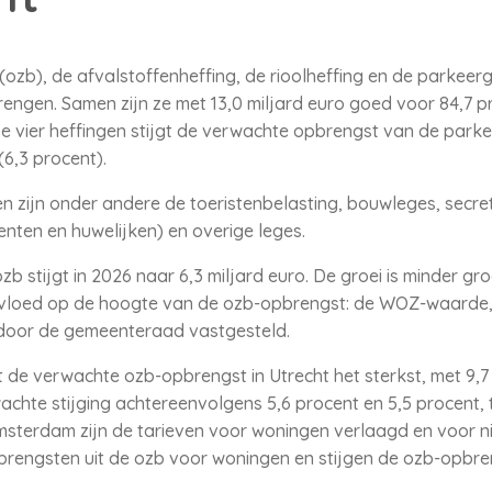
zb), de afvalstoffenheffing, de rioolheffing en de parkeerge
ngen. Samen zijn ze met 13,0 miljard euro goed voor 84,7 p
 vier heffingen stijgt de verwachte opbrengst van de parke
6,3 procent).
n zijn onder andere de toeristenbelasting, bouwleges, secre
enten en huwelijken) en overige leges.
b stijgt in 2026 naar 6,3 miljard euro. De groei is minder g
invloed op de hoogte van de ozb-opbrengst: de WOZ-waarde,
 door de gemeenteraad vastgesteld.
gt de verwachte ozb-opbrengst in Utrecht het sterkst, met 9,7
te stijging achtereenvolgens 5,6 procent en 5,5 procent, t
 Amsterdam zijn de tarieven voor woningen verlaagd en voor
brengsten uit de ozb voor woningen en stijgen de ozb-opbre