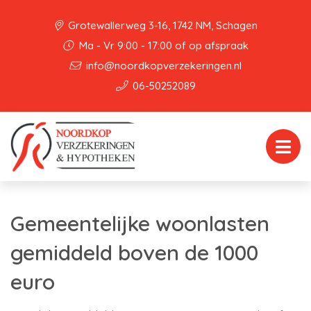
Grotewallerweg 3-16, 1742 NM, Schagen
Ma - Vr 9:00 - 17:00 of op afspraak
info@noordkopverzekeringen.nl
06-50252089
Gemeentelijke woonlasten
gemiddeld boven de 1000
euro