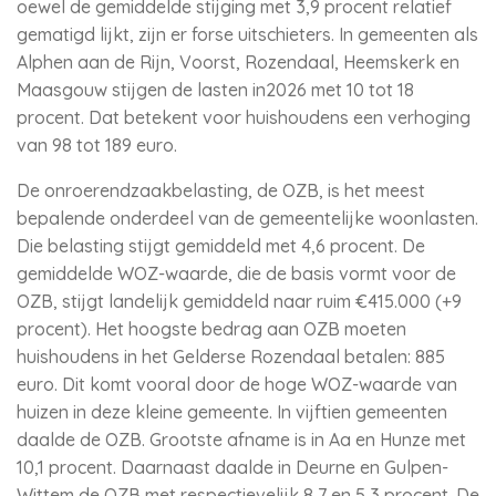
oewel de gemiddelde stijging met 3,9 procent relatief
gematigd lijkt, zijn er forse uitschieters. In gemeenten als
Alphen aan de Rijn, Voorst, Rozendaal, Heemskerk en
Maasgouw stijgen de lasten in2026 met 10 tot 18
procent. Dat betekent voor huishoudens een verhoging
van 98 tot 189 euro.
De onroerendzaakbelasting, de OZB, is het meest
bepalende onderdeel van de gemeentelijke woonlasten.
Die belasting stijgt gemiddeld met 4,6 procent. De
gemiddelde WOZ-waarde, die de basis vormt voor de
OZB, stijgt landelijk gemiddeld naar ruim €415.000 (+9
procent). Het hoogste bedrag aan OZB moeten
huishoudens in het Gelderse Rozendaal betalen: 885
euro. Dit komt vooral door de hoge WOZ-waarde van
huizen in deze kleine gemeente. In vijftien gemeenten
daalde de OZB. Grootste afname is in Aa en Hunze met
10,1 procent. Daarnaast daalde in Deurne en Gulpen-
Wittem de OZB met respectievelijk 8,7 en 5,3 procent. De