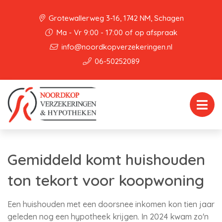
Grotewallerweg 3-16, 1742 NM, Schagen
Ma - Vr 9:00 - 17:00 of op afspraak
info@noordkopverzekeringen.nl
06-50252089
Gemiddeld komt huishouden
ton tekort voor koopwoning
Een huishouden met een doorsnee inkomen kon tien jaar
geleden nog een hypotheek krijgen. In 2024 kwam zo'n