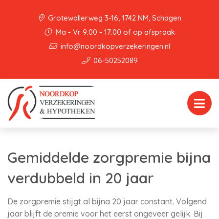
Grotewallerweg 3-16, 1742 NM, Schagen
Ma - Vr 9:00 - 17:00 of op afspraak
info@noordkopverzekeringen.nl
06-50252089
Gemiddelde zorgpremie bijna
verdubbeld in 20 jaar
De zorgpremie stijgt al bijna 20 jaar constant. Volgend
jaar blijft de premie voor het eerst ongeveer gelijk. Bij