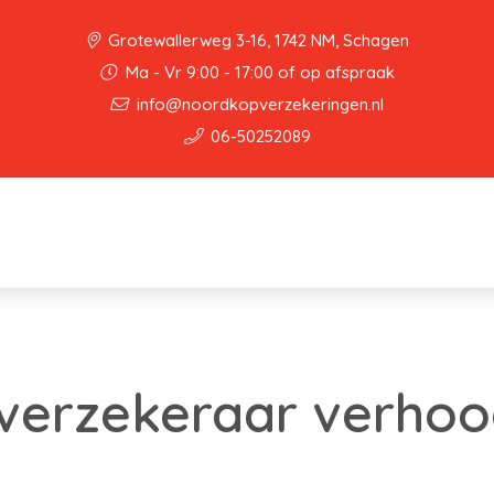
Grotewallerweg 3-16, 1742 NM, Schagen
Ma - Vr 9:00 - 17:00 of op afspraak
info@noordkopverzekeringen.nl
06-50252089
verzekeraar verhoo