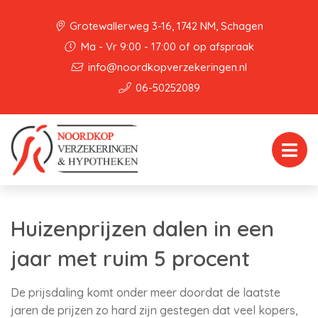
Grotewallerweg 3-16, 1742 NM, Schagen
Ma - Vr 9:00 - 17:00 of op afspraak
info@noordkopverzekeringen.nl
06-50252089
Huizenprijzen dalen in een
jaar met ruim 5 procent
De prijsdaling komt onder meer doordat de laatste
jaren de prijzen zo hard zijn gestegen dat veel kopers,