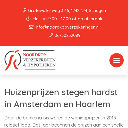
Grotewallerweg 3-16, 1742 NM, Schagen
Ma - Vr 9:00 - 17:00 of op afspraak
info@noordkopverzekeringen.nl
06-50252089
Huizenprijzen stegen hardst
in Amsterdam en Haarlem
Door de bankencrisis waren de woningprijzen in 2013
relatief laag. Dat jaar beonnen de prijzen aan een snelle