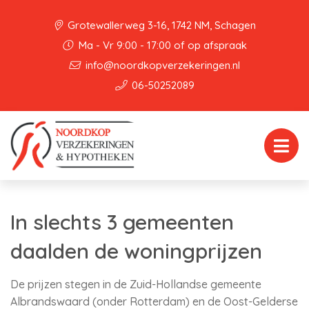
Grotewallerweg 3-16, 1742 NM, Schagen
Ma - Vr 9:00 - 17:00 of op afspraak
info@noordkopverzekeringen.nl
06-50252089
In slechts 3 gemeenten
daalden de woningprijzen
De prijzen stegen in de Zuid-Hollandse gemeente
Albrandswaard (onder Rotterdam) en de Oost-Gelderse