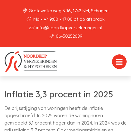
Grotewallerweg 3-16, 1742 NM, Schagen
Ma - Vr 9:00 - 17:00 of op afspraak
info@noordkopverzekeringen.nl
06-50252089
Inflatie 3,3 procent in 2025
De prijsstijging van woningen heeft de inflatie
opgeschroefd. In 2025 waren de woninghuren
gemiddeld 5,1 procent hoger dan in 2024. In 2024 was de
prijsstijging 3,7 procent. Ook voedingsmiddelen en