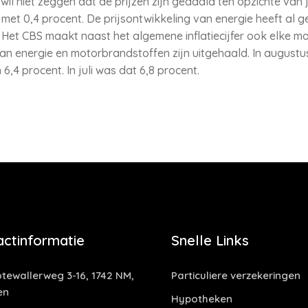
r wil niet zeggen dat de prijzen zijn gedaald ten opzichte van j
 met 0,4 procent. De prijsontwikkeling van energie heeft al g
. Het CBS maakt naast het algemene inflatiecijfer ook elke ma
an energie en motorbrandstoffen zijn uitgehaald. In augustus
,4 procent. In juli was dat 6,8 procent.
actinformatie
Snelle Links
tewallerweg 3-16, 1742 NM,
Particuliere verzekeringen
en
Hypotheken