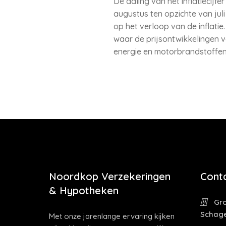
De daling van het inflatiecijfe
augustus ten opzichte van juli
op het verloop van de inflatie
waar de prijsontwikkelingen v
energie en motorbrandstoffen 6
Noordkop Verzekeringen
Cont
& Hypotheken
Gro
Schag
Met onze jarenlange ervaring kijken