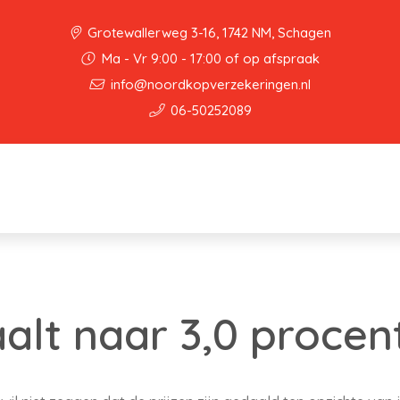
Grotewallerweg 3-16, 1742 NM, Schagen
Ma - Vr 9:00 - 17:00 of op afspraak
info@noordkopverzekeringen.nl
06-50252089
aalt naar 3,0 procen