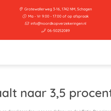
Grotewallerweg 3-16, 1742 NM, Schagen
Ma - Vr 9:00 - 17:00 of op afspraak
info@noordkopverzekeringen.nl
06-50252089
aalt naar 3,5 procen