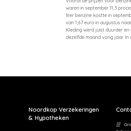
Vooral de prijzen voor benzin
waren in september 11,3 procen
liter benzine kostte in septem
van 1,67 euro in augustus naar
Kleding werd juist duurder en 
dezelfde maand vorig jaar. In
Noordkop Verzekeringen
Cont
& Hypotheken
Gro