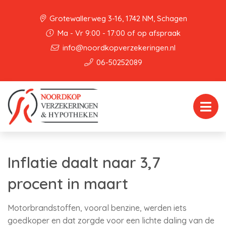
Grotewallerweg 3-16, 1742 NM, Schagen
Ma - Vr 9:00 - 17:00 of op afspraak
info@noordkopverzekeringen.nl
06-50252089
Inflatie daalt naar 3,7
procent in maart
Motorbrandstoffen, vooral benzine, werden iets
goedkoper en dat zorgde voor een lichte daling van de