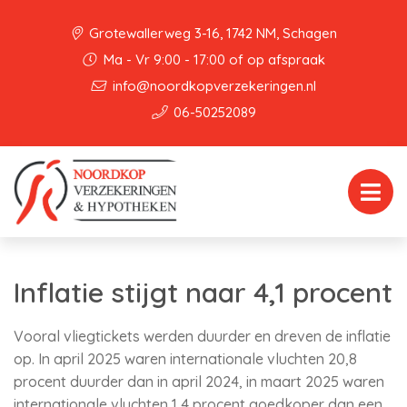
Grotewallerweg 3-16, 1742 NM, Schagen
Ma - Vr 9:00 - 17:00 of op afspraak
info@noordkopverzekeringen.nl
06-50252089
Inflatie stijgt naar 4,1 procent
Vooral vliegtickets werden duurder en dreven de inflatie
op. In april 2025 waren internationale vluchten 20,8
procent duurder dan in april 2024, in maart 2025 waren
internationale vluchten 1,4 procent goedkoper dan een