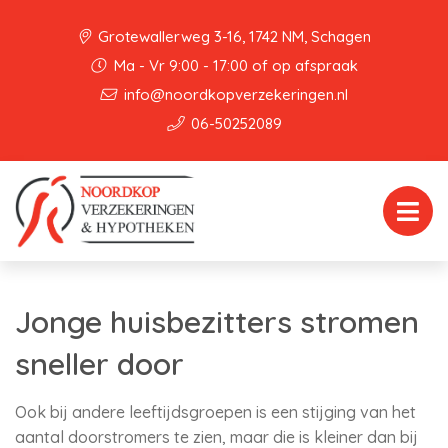
Grotewallerweg 3-16, 1742 NM, Schagen
Ma - Vr 9:00 - 17:00 of op afspraak
info@noordkopverzekeringen.nl
06-50252089
Jonge huisbezitters stromen
sneller door
Ook bij andere leeftijdsgroepen is een stijging van het
aantal doorstromers te zien, maar die is kleiner dan bij