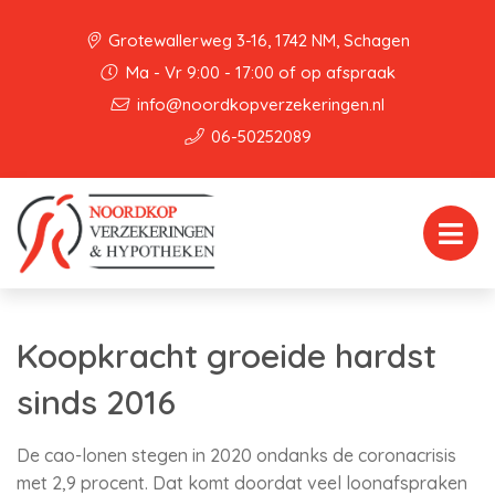
Grotewallerweg 3-16, 1742 NM, Schagen
Ma - Vr 9:00 - 17:00 of op afspraak
info@noordkopverzekeringen.nl
06-50252089
Koopkracht groeide hardst
sinds 2016
De cao-lonen stegen in 2020 ondanks de coronacrisis
met 2,9 procent. Dat komt doordat veel loonafspraken