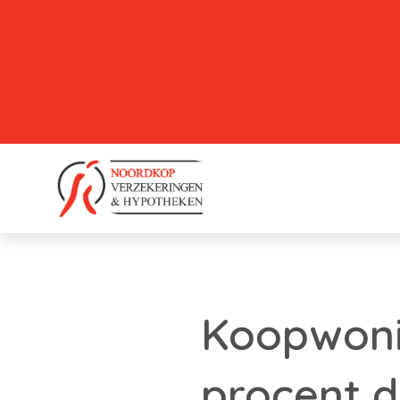
Koopwonin
procent d