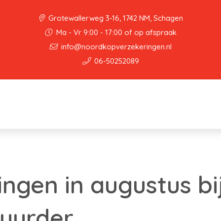
Grotewallerweg 3-16, 1742 NM, Schagen
Ma - Vr 9:00 - 17:00 of op afspraak
info@noordkopverzekeringen.nl
06-50252089
gen in augustus bi
uurder