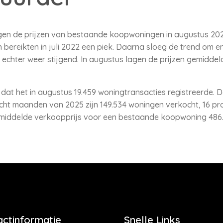
egen de prijzen van bestaande koopwoningen in augustus 202
reikten in juli 2022 een piek. Daarna sloeg de trend om en
end echter weer stijgend. In augustus lagen de prijzen gemidde
t het in augustus 19.459 woningtransacties registreerde. Da
 acht maanden van 2025 zijn 149.534 woningen verkocht, 16 p
emiddelde verkoopprijs voor een bestaande koopwoning 486.
actinformatie
Snelle Links