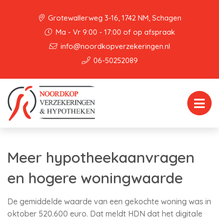
Grotewallerweg 3-16, 1742 NM, Schagen
Ma - Vr 9:00 - 17:00 of op afspraak
info@noordkopverzekeringen.nl
06-50252089
Meer hypotheekaanvragen
en hogere woningwaarde
De gemiddelde waarde van een gekochte woning was in
oktober 520.600 euro. Dat meldt HDN dat het digitale