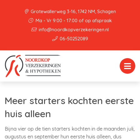
Grotewallerweg 3-16, 1742 NM, Schagen
Ma - Vr 9:00 - 17:00 of op afspraak
info@noordkopverzekeringen.nl
06-50252089
Meer starters kochten eerste
huis alleen
Bijna vier op de tien starters kochten in de maanden juli,
augustus en september hun eerste huis alleen, dus