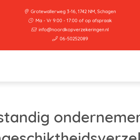
Grotewallerweg 3-16, 1742 NM, Schagen
Ma - Vr 9:00 - 17:00 of op afspraak
info@noordkopverzekeringen.nl
06-50252089
fstandig onderneme
geschiktheidsverze