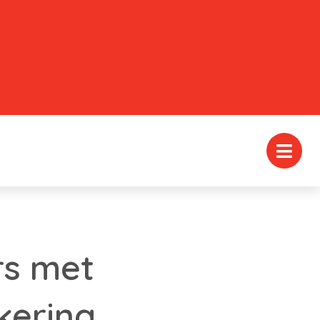
rs met
kering