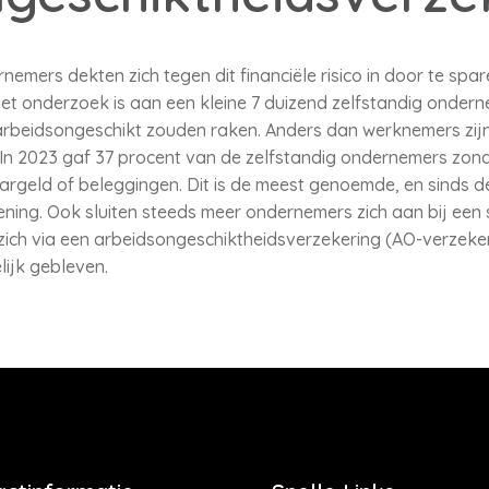
emers dekten zich tegen dit financiële risico in door te spare
 het onderzoek is aan een kleine 7 duizend zelfstandig ondern
arbeidsongeschikt zouden raken. Anders dan werknemers zijn z
 In 2023 gaf 37 procent van de zelfstandig ondernemers zon
argeld of beleggingen. Dit is de meest genoemde, en sinds d
ing. Ook sluiten steeds meer ondernemers zich aan bij een 
ich via een arbeidsongeschiktheidsverzekering (AO-verzekering
lijk gebleven.