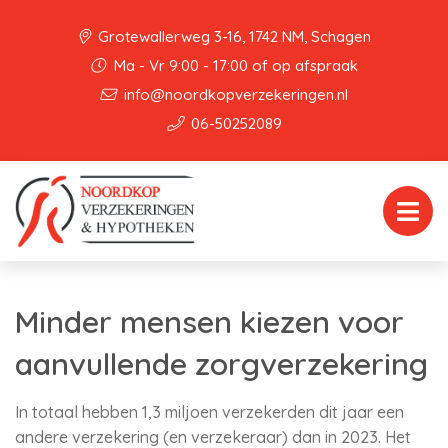
Grotewallerweg 3-16, 1742 NM, Schagen
Ma - Vr 9:00 - 17:00 of op afspraak
info@noordkopverzekeringen.nl
06-50252089
Minder mensen kiezen voor
aanvullende zorgverzekering
In totaal hebben 1,3 miljoen verzekerden dit jaar een
andere verzekering (en verzekeraar) dan in 2023. Het