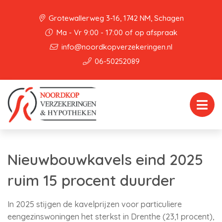
Grotewallerweg 3-16, 1742 NM, Schagen
Ma - Vr 9:00 - 17:00 of op afspraak
info@noordkopverzekeringen.nl
06-50252089
Nieuwbouwkavels eind 2025
ruim 15 procent duurder
In 2025 stijgen de kavelprijzen voor particuliere
eengezinswoningen het sterkst in Drenthe (23,1 procent),