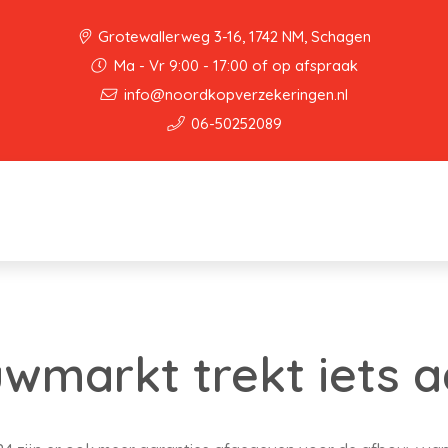
Grotewallerweg 3-16, 1742 NM, Schagen
Ma - Vr 9:00 - 17:00 of op afspraak
info@noordkopverzekeringen.nl
06-50252089
wmarkt trekt iets 