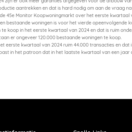
024 zijn er ook meer garanties afgegeven voor de afbouw va
oductie aantrekken en dat is hard nodig om aan de vraag n
uit de 45e Monitor Koopwoningmarkt over het eerste kwartaal
n bestaande woningen is voor het vierde opeenvolgende kw
te koop in het eerste kwartaal van 2024 en dat is ruim ond
taan er ongeveer 120.000 bestaande woningen te koop.
et eerste kwartaal van 2024 ruim 44.000 transacties en dat i
ast in het patroon dat in het laatste kwartaal van een jaar