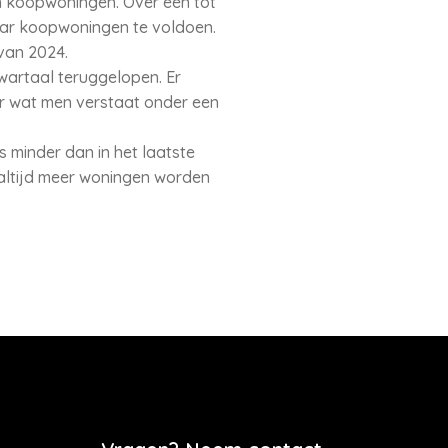
n koopwoningen. Over één tot
aar koopwoningen te voldoen.
 van 2024.
artaal teruggelopen. Er
er wat men verstaat onder een
s minder dan in het laatste
 altijd meer woningen worden