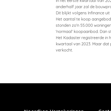
In het eerste kwartaal van 2
anderhalf jaar zal de bouwpr
Dit blijkt volgens Infinance 
Het aantal te koop aangebode
stonden zo'n 55.000 woningen 
'normaal' koopaanbod. Dan s
Het Kadaster registreerde in h
kwartaal van 2023. Maar dat p
verkocht.