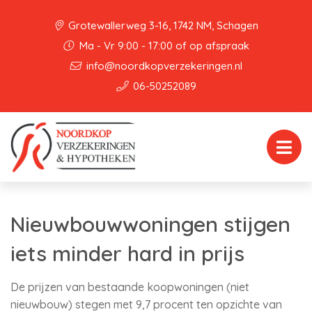
Grotewallerweg 3-16, 1742 NM, Schagen
Ma - Vr 9:00 - 17:00 of op afspraak
info@noordkopverzekeringen.nl
06-50252089
Nieuwbouwwoningen stijgen
iets minder hard in prijs
De prijzen van bestaande koopwoningen (niet
nieuwbouw) stegen met 9,7 procent ten opzichte van