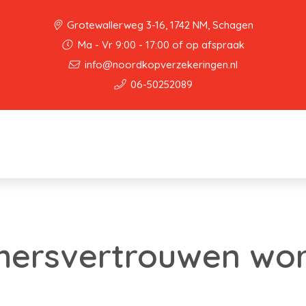
Grotewallerweg 3-16, 1742 NM, Schagen
Ma - Vr 9:00 - 17:00 of op afspraak
info@noordkopverzekeringen.nl
06-50252089
ersvertrouwen wor