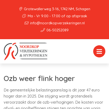
Grotewallerweg 3-16, 1742 NM, Schagen
Ma - Vr 9:00 - 17:00 of op afspraak
info@noordkopverzekeringen.nl
06-50252089
Ozb weer flink hoger
De gemeentelijke belastingaanslag is dit jaar 47 euro
hoger dan in 2025. Die stijging wordt grotendeels
veroorzaakt door de ozb-verhogingen. De kosten voor
afval- en rioolheffingen stijgen ten opzichte van vorig