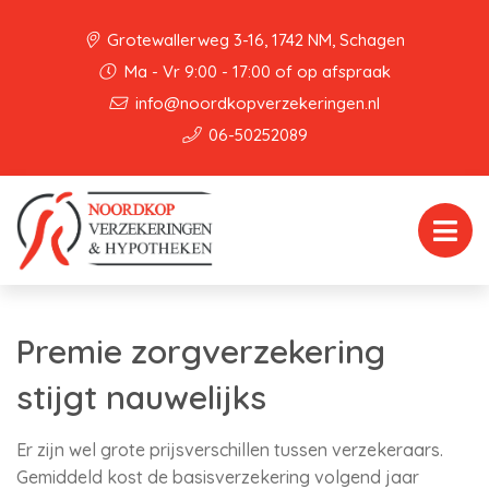
Grotewallerweg 3-16, 1742 NM, Schagen
Ma - Vr 9:00 - 17:00 of op afspraak
info@noordkopverzekeringen.nl
06-50252089
Premie zorgverzekering
stijgt nauwelijks
Er zijn wel grote prijsverschillen tussen verzekeraars.
Gemiddeld kost de basisverzekering volgend jaar