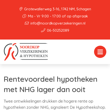
Grotewallerweg 3-16, 1742 NM, Schagen
Ma - Vr 9:00 - 17:00 of op afspraak
info@noordkopverzekeringen.nl
06-50252089
Rentevoordeel hypotheken
met NHG lager dan ooit
Twee ontwikkelingen drukken de hogere rente op
hypotheken zonder NHG, signaleert De Hypotheekshop.