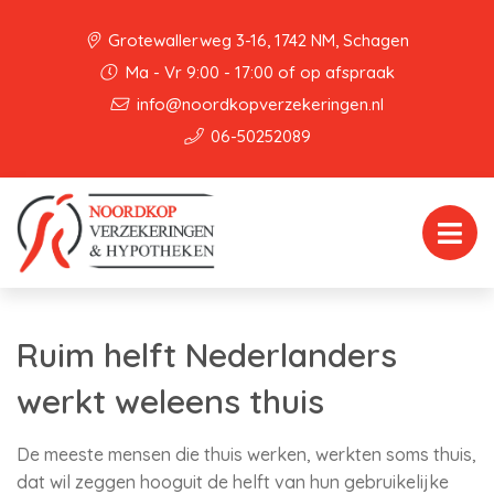
Grotewallerweg 3-16, 1742 NM, Schagen
Ma - Vr 9:00 - 17:00 of op afspraak
info@noordkopverzekeringen.nl
06-50252089
Ruim helft Nederlanders
werkt weleens thuis
De meeste mensen die thuis werken, werkten soms thuis,
dat wil zeggen hooguit de helft van hun gebruikelijke