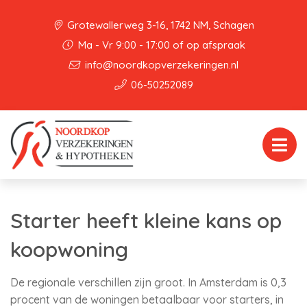
Grotewallerweg 3-16, 1742 NM, Schagen
Ma - Vr 9:00 - 17:00 of op afspraak
info@noordkopverzekeringen.nl
06-50252089
Starter heeft kleine kans op
koopwoning
De regionale verschillen zijn groot. In Amsterdam is 0,3
procent van de woningen betaalbaar voor starters, in