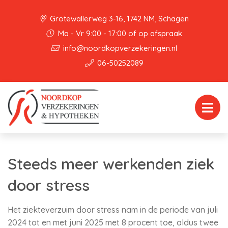
Grotewallerweg 3-16, 1742 NM, Schagen
Ma - Vr 9:00 - 17:00 of op afspraak
info@noordkopverzekeringen.nl
06-50252089
Steeds meer werkenden ziek
door stress
Het ziekteverzuim door stress nam in de periode van juli
2024 tot en met juni 2025 met 8 procent toe, aldus twee